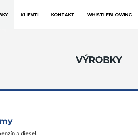
BKY
KLIENTI
KONTAKT
WHISTLEBLOWING
VÝROBKY
émy
benzín
a
diesel
.